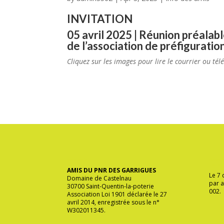
INVITATION
05 avril 2025 | Réunion préalab
de l’association de préfigurati
Cliquez sur les images pour lire le courrier ou tél
ège social
Associ
l’env
AMIS DU PNR DES GARRIGUES
Le 7
Domaine de Castelnau
par a
30700 Saint-Quentin-la-poterie
002.
Association Loi 1901 déclarée le 27
avril 2014, enregistrée sous le n°
W302011345.