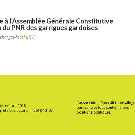
le à l’Assemblée Générale Constitutive
on du PNR des garrigues gardoises
échargez-le
ici
(PDF)
ation agréée protection de
Ethique
ironnement
L’association s’interdit toute allé
 décembre 2018,
partisane et tout soutien à des
rrêté préfectoral n°2018-12-07-
positions politiques.