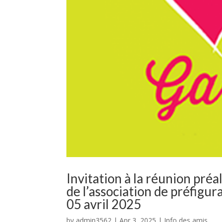
Invitation à la réunion pré
de l’association de préfigu
05 avril 2025
by
admin3562
|
Apr 3, 2025
|
Info des amis