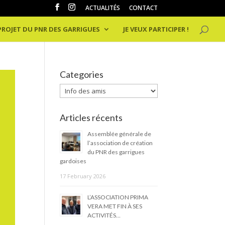
ACTUALITÉS
CONTACT
 PROJET DU PNR DES GARRIGUES
JE VEUX PARTICIPER !
Categories
Categories
Articles récents
Assemblée générale de
l’association de création
du PNR des garrigues
gardoises
17 February 2026
L’ASSOCIATION PRIMA
VERA MET FIN À SES
ACTIVITÉS…