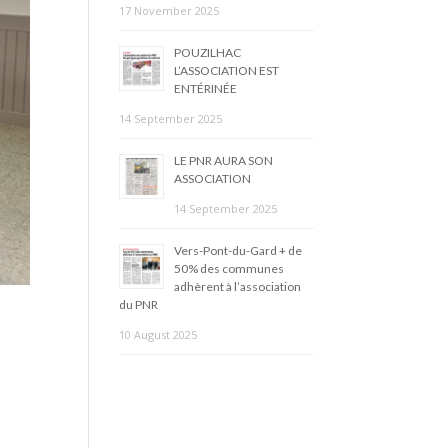
17 November 2025
POUZILHAC
L’ASSOCIATION EST
ENTÉRINÉE
14 September 2025
LE PNR AURA SON
ASSOCIATION
14 September 2025
Vers-Pont-du-Gard + de
50% des communes
adhèrent à l’association
du PNR
10 August 2025