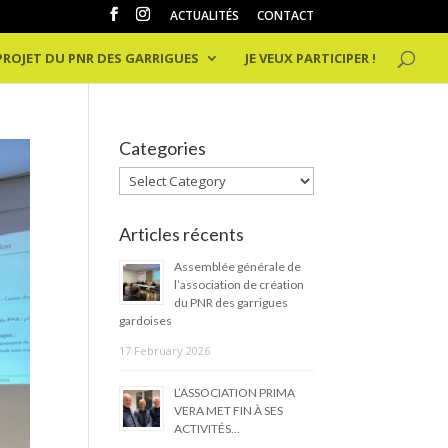
ACTUALITÉS
CONTACT
 PROJET DU PNR DES GARRIGUES
JE VEUX PARTICIPER !
Categories
Categories
Articles récents
Assemblée générale de
l’association de création
du PNR des garrigues
gardoises
17 February 2026
L’ASSOCIATION PRIMA
VERA MET FIN À SES
ACTIVITÉS…