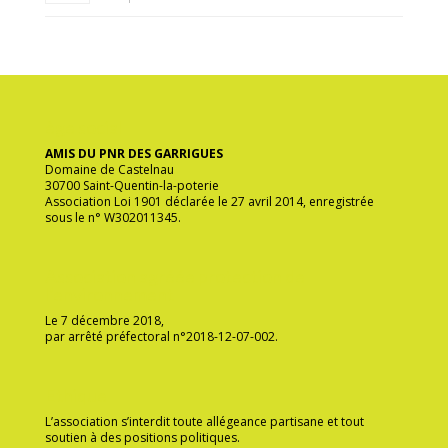
ège social
AMIS DU PNR DES GARRIGUES
Domaine de Castelnau
30700 Saint-Quentin-la-poterie
Association Loi 1901 déclarée le 27 avril 2014, enregistrée
sous le n° W302011345.
Association agréée protection de
l’environnement
Le 7 décembre 2018,
par arrêté préfectoral n°2018-12-07-002.
Ethique
L’association s’interdit toute allégeance partisane et tout
soutien à des positions politiques.