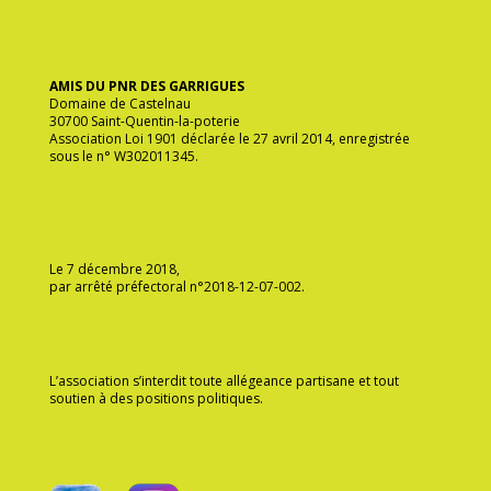
ège social
AMIS DU PNR DES GARRIGUES
Domaine de Castelnau
30700 Saint-Quentin-la-poterie
Association Loi 1901 déclarée le 27 avril 2014, enregistrée
sous le n° W302011345.
Association agréée protection de
l’environnement
Le 7 décembre 2018,
par arrêté préfectoral n°2018-12-07-002.
Ethique
L’association s’interdit toute allégeance partisane et tout
soutien à des positions politiques.
Suivez-nous