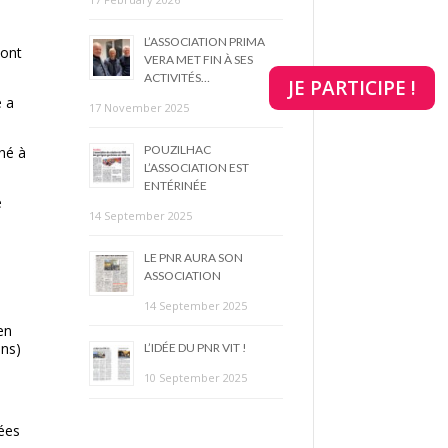
L’ASSOCIATION PRIMA
Pont
VERA MET FIN À SES
ACTIVITÉS…
JE PARTICIPE !
e a
17 November 2025
POUZILHAC
ché à
L’ASSOCIATION EST
ENTÉRINÉE
e
14 September 2025
LE PNR AURA SON
ASSOCIATION
14 September 2025
en
ons)
L’IDÉE DU PNR VIT !
.
10 September 2025
nées