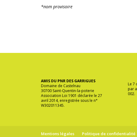
*nom provisoire
ège social
Associ
l’env
AMIS DU PNR DES GARRIGUES
Le 7
Domaine de Castelnau
par a
30700 Saint-Quentin-la-poterie
002.
Association Loi 1901 déclarée le 27
avril 2014, enregistrée sous le n°
W302011345.
Mentions légales
Politique de confidentialité