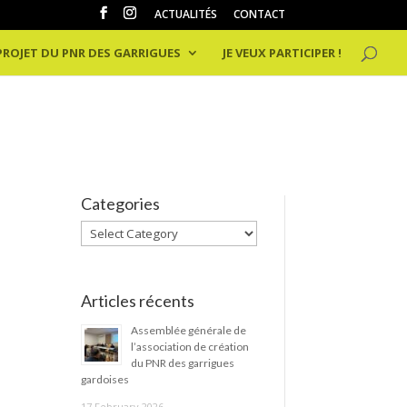
ACTUALITÉS
CONTACT
 PROJET DU PNR DES GARRIGUES
JE VEUX PARTICIPER !
Categories
Categories
Articles récents
Assemblée générale de
l’association de création
du PNR des garrigues
gardoises
17 February 2026