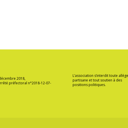
ation agréée protection de
Ethique
ironnement
L’association s’interdit toute allé
 décembre 2018,
partisane et tout soutien à des
rrêté préfectoral n°2018-12-07-
positions politiques.