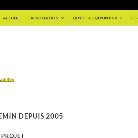
ACCUEIL
L’ASSOCIATION
QU’EST-CE QU’UN PNR
LE
abilité
EMIN DEPUIS 2005
U PROJET