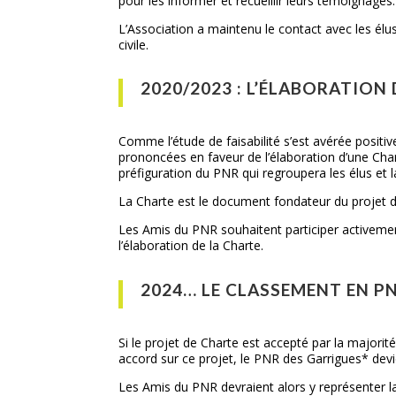
pour les informer et recueillir leurs témoignages.
L’Association a maintenu le contact avec les élu
civile.
2020/2023 : L’ÉLABORATION
Comme l’étude de faisabilité s’est avérée posi
prononcées en faveur de l’élaboration d’une Char
préfiguration du PNR qui regroupera les élus et la
La Charte est le document fondateur du projet de 
Les Amis du PNR souhaitent participer activement
l’élaboration de la Charte.
2024… LE CLASSEMENT EN P
Si le projet de Charte est accepté par la major
accord sur ce projet, le PNR des Garrigues* devi
Les Amis du PNR devraient alors y représenter la 