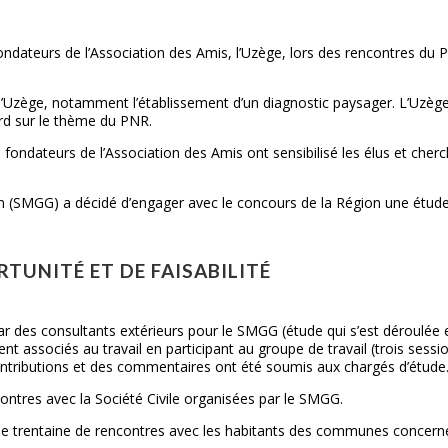
dateurs de l’Association des Amis, l’Uzège, lors des rencontres du 
l’Uzège, notamment l’établissement d’un diagnostic paysager. L’Uzèg
rd sur le thème du PNR.
fondateurs de l’Association des Amis ont sensibilisé les élus et cher
n (SMGG) a décidé d’engager avec le concours de la Région une étud
RTUNITÉ ET DE FAISABILITÉ
ar des consultants extérieurs pour le SMGG (étude qui s’est déroulée 
t associés au travail en participant au groupe de travail (trois sessi
contributions et des commentaires ont été soumis aux chargés d’étude
ontres avec la Société Civile organisées par le SMGG.
 une trentaine de rencontres avec les habitants des communes concer